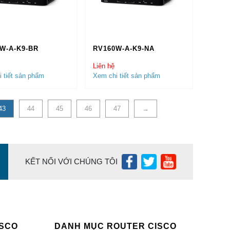
W-A-K9-BR
RV160W-A-K9-NA
co
,
Module Cisco
,
Firewall Cisco
,
Wifi
ính Hãng tại Hà Nội và Sài Gòn (TP Hồ Chí Minh).
Liên hệ
 tiết sản phẩm
Xem chi tiết sản phẩm
ng mạng của quý khách được sử dụng sản phẩm chính
43
44
45
46
47
→
KẾT NỐI VỚI CHÚNG TÔI
ISCO
DANH MỤC ROUTER CISCO