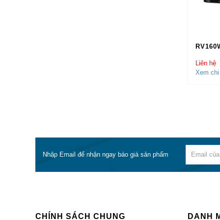
Ro
Ro
RV160
Cis
Cisco
Liên hệ
Xem chi 
Chúng 
hãng t
Nhập Email để nhận ngay báo giá sản phẩm
CHÍNH SÁCH CHUNG
DANH 