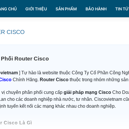
ANG CHỦ
GIỚI THIỆU
SẢN PHẨM
BẢO HÀNH
TIN TỨ
R CISCO
Phối Router Cisco
vietnam
] Tự hào là website thuộc Công Ty Cổ Phần Công Ngh
Cisco
Chính Hãng.
Router Cisco
thuộc trong nhóm những sản 
 vị chuyên phân phối cung cấp
giải pháp mạng Cisco
Cho Doa
an cho các doanh nghiệp nhà nước, tư nhân. Ciscovietnam cũn
ịnh tuyến kết nối các mạng khác nhau cho doanh nghiệp.
r Cisco Là Gì