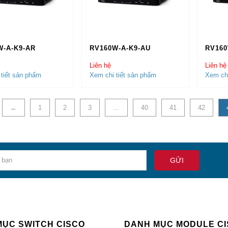
uter Cisco ISR 8300 Series
uter Cisco ISR 8500 Series
W-A-K9-AR
RV160W-A-K9-AU
RV160
cochinhhang.com
™ là địa chỉ mua
Switch Cisco
,
Router Cis
,
Switch Công Nghiệp Cisco
,
Cisco Nexus
,
License Cisco
Ch
Liên hệ
Liên hệ
tiết sản phẩm
Xem chi tiết sản phẩm
Xem chi
tôi là địa chỉ tốt nhất và uy tín nhất để đảm bảo cho hệ thố
ừ
←
1
2
3
…
40
41
42
MỤC SWITCH CISCO
DANH MỤC MODULE C