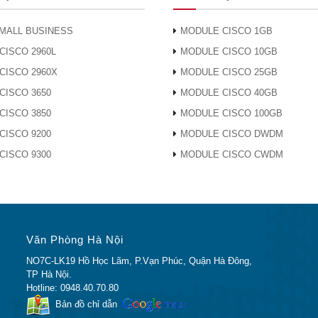
MALL BUSINESS
MODULE CISCO 1GB
CISCO 2960L
MODULE CISCO 10GB
CISCO 2960X
MODULE CISCO 25GB
CISCO 3650
MODULE CISCO 40GB
CISCO 3850
MODULE CISCO 100GB
CISCO 9200
MODULE CISCO DWDM
CISCO 9300
MODULE CISCO CWDM
Văn Phòng Hà Nội
NO7C-LK19 Hồ Học Lãm, P.Vạn Phúc, Quận Hà Đông,
TP Hà Nội.
Hotline: 0948.40.70.80
Bản đồ chỉ dẫn