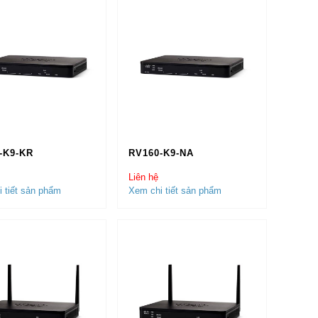
i
Thiết Bị Mạng Cisco
hay
Bộ Định Tuyến
n với giá và khung pháp lý chuẩn chỉnh, luôn có
àn quốc, miễn phí vận chuyển.
-K9-KR
RV160-K9-NA
Liên hệ
 tiết sản phẩm
Xem chi tiết sản phẩm
u, chúng ta sẽ không nói tới những dòng sản phẩm
hầm hiện đang được lưu hành trên thị trường phổ