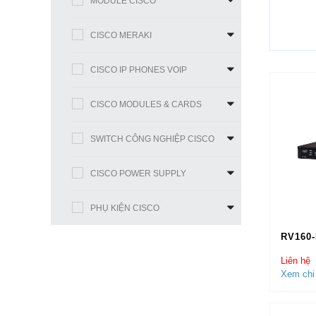
MODULE CISCO
Router
IP. Th
CISCO MERAKI
Intern
chức v
CISCO IP PHONES VOIP
Router
CISCO MODULES & CARDS
định 
Router 
SWITCH CÔNG NGHIỆP CISCO
cho Ro
CISCO POWER SUPPLY
Mua R
PHỤ KIỆN CISCO
Trên t
RV160
từng n
phân p
Liên hệ
Xem chi 
khách 
phân ph
khách 