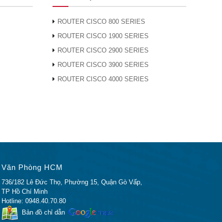
ROUTER CISCO 800 SERIES
ROUTER CISCO 1900 SERIES
ROUTER CISCO 2900 SERIES
ROUTER CISCO 3900 SERIES
ROUTER CISCO 4000 SERIES
Văn Phòng HCM
736/182 Lê Đức Thọ, Phường 15, Quận Gò Vấp,
TP Hồ Chí Minh
Hotline: 0948.40.70.80
Bản đồ chỉ dẫn