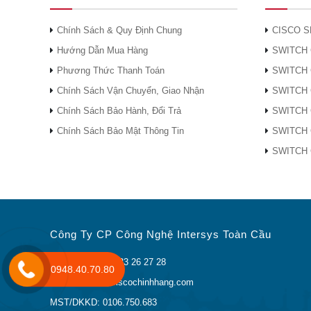
Chính Sách & Quy Định Chung
CISCO S
Hướng Dẫn Mua Hàng
SWITCH 
Phương Thức Thanh Toán
SWITCH 
Chính Sách Vận Chuyển, Giao Nhận
SWITCH 
Chính Sách Bảo Hành, Đổi Trả
SWITCH 
Chính Sách Bảo Mật Thông Tin
SWITCH 
SWITCH 
Công Ty CP Công Nghệ Intersys Toàn Cầu
Điện thoại: (024) 33 26 27 28
0948.40.70.80
Email: lienhe@ciscochinhhang.com
MST/DKKD: 0106.750.683