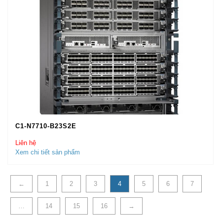
C1-N7710-B23S2E
Liên hệ
Xem chi tiết sản phẩm
←
1
2
3
4
5
6
7
…
14
15
16
→