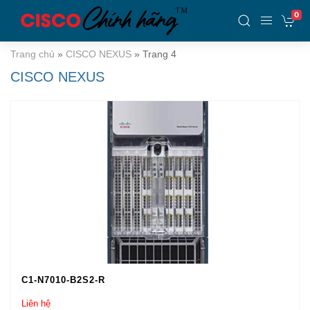
0
Trang chủ
»
CISCO NEXUS
»
Trang 4
CISCO NEXUS
C1-N7010-B2S2-R
Liên hệ