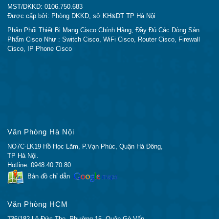
MST/DKKD: 0106.750.683
Được cấp bởi: Phòng DKKD, sở KH&DT TP Hà Nội
Phân Phối Thiết Bị Mạng Cisco Chính Hãng, Đầy Đủ Các Dòng Sản
Phẩm Cisco Như : Switch Cisco, WiFi Cisco, Router Cisco, Firewall
Cisco, IP Phone Cisco
Văn Phòng Hà Nội
NO7C-LK19 Hồ Học Lãm, P.Vạn Phúc, Quận Hà Đông,
TP Hà Nội.
Hotline: 0948.40.70.80
Bản đồ chỉ dẫn
Văn Phòng HCM
736/182 Lê Đức Thọ, Phường 15, Quận Gò Vấp,