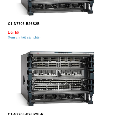
C1-N7706-B26S2E
Liên hệ
Xem chi tiết sản phẩm
C1-N7706-B26S2E-R