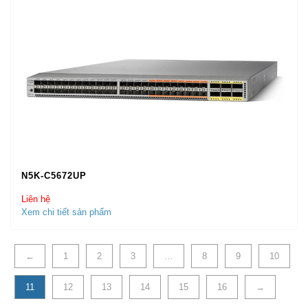
N5K-C5672UP
Liên hệ
Xem chi tiết sản phẩm
←
1
2
3
…
8
9
10
11
12
13
14
15
16
→