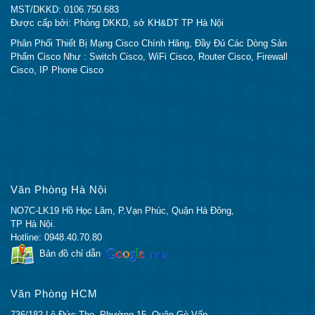
MST/DKKD: 0106.750.683
Được cấp bởi: Phòng DKKD, sở KH&DT TP Hà Nội
Phân Phối Thiết Bị Mạng Cisco Chính Hãng, Đầy Đủ Các Dòng Sản
Phẩm Cisco Như : Switch Cisco, WiFi Cisco, Router Cisco, Firewall
Cisco, IP Phone Cisco
Văn Phòng Hà Nội
NO7C-LK19 Hồ Học Lãm, P.Vạn Phúc, Quận Hà Đông,
TP Hà Nội.
Hotline: 0948.40.70.80
Bản đồ chỉ dẫn
Văn Phòng HCM
736/182 Lê Đức Thọ, Phường 15, Quận Gò Vấp,